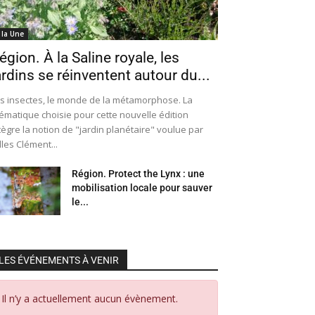
 la Une
égion. À la Saline royale, les
ardins se réinventent autour du...
s insectes, le monde de la métamorphose. La
ématique choisie pour cette nouvelle édition
tègre la notion de "jardin planétaire" voulue par
lles Clément...
Région. Protect the Lynx : une
mobilisation locale pour sauver
le...
LES ÉVÉNEMENTS À VENIR
Il n’y a actuellement aucun évènement.