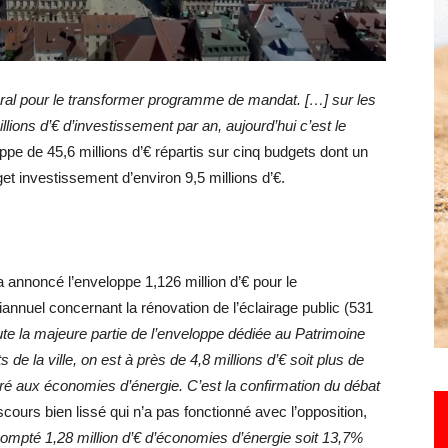
Hebdo25
toral pour le transformer programme de mandat. […] sur les
lions d’€ d’investissement par an, aujourd’hui c’est le
e de 45,6 millions d’€ répartis sur cinq budgets dont un
dget investissement d’environ 9,5 millions d’€.
 a annoncé l’enveloppe 1,126 million d’€ pour le
riannuel concernant la rénovation de l’éclairage public (531
oute la majeure partie de l’enveloppe dédiée au Patrimoine
de la ville, on est à près de 4,8 millions d’€ soit plus de
ré aux économies d’énergie. C’est la confirmation du débat
 discours bien lissé qui n’a pas fonctionné avec l’opposition,
ompté 1,28 million d’€ d’économies d’énergie soit 13,7%