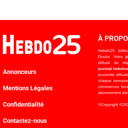
À PROP
Hebdo25 éditi
Doubs. Votre
j
diffusé du d
journal hebdo
Annonceurs
proximité diffus
chaque semaine
commerces locau
Mentions Légales
abonnement dan
Confidentialité
©Copyright ©20
Contactez-nous