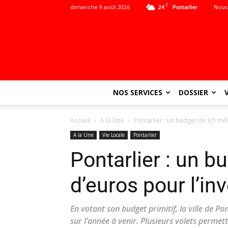
C
dimanche 9 août 2026
24
Nous
Pontarlier
NOS SERVICES
DOSSIER
Accueil
A la Une
Pontarlier : un budget de 9,5 mil
A la Une
Vie Locale
Pontarlier
Pontarlier : un b
d’euros pour l’i
En votant son budget primitif, la ville de Po
sur l’année à venir. Plusieurs volets perme