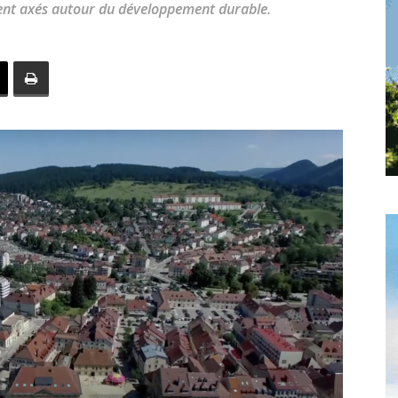
ment axés autour du développement durable.
toute
l'info
locale
–