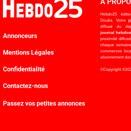
À PROP
Hebdo25 éditi
Doubs. Votre
j
diffusé du d
journal hebdo
Annonceurs
proximité diffus
chaque semaine
commerces locau
Mentions Légales
abonnement dan
Confidentialité
©Copyright ©20
Contactez-nous
Passez vos petites annonces