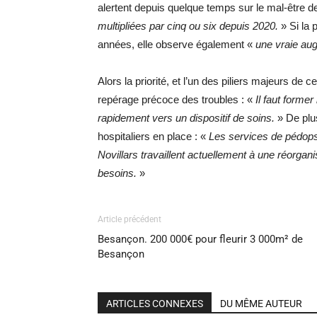
alertent depuis quelque temps sur le mal-être d
multipliées par cinq ou six depuis 2020.
» Si la 
années, elle observe également «
une vraie aug
Alors la priorité, et l’un des piliers majeurs de ce
repérage précoce des troubles : «
Il faut former
rapidement vers un dispositif de soins.
» De plus
hospitaliers en place : «
Les services de pédops
Novillars travaillent actuellement à une réorga
besoins.
»
Article précédent
Besançon. 200 000€ pour fleurir 3 000m² de
Besançon
ARTICLES CONNEXES
DU MÊME AUTEUR