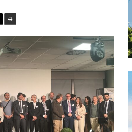
toute
l'info
locale
–