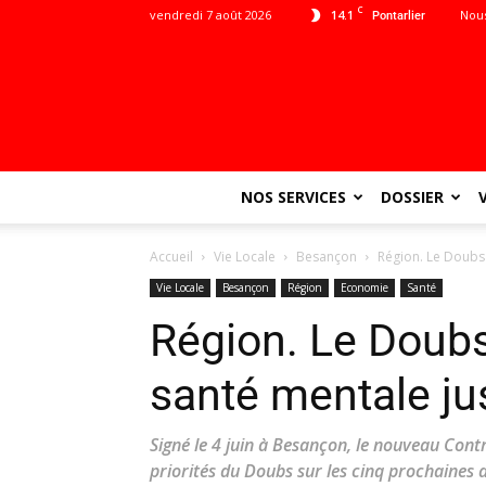
C
vendredi 7 août 2026
14.1
Nous
Pontarlier
NOS SERVICES
DOSSIER
Accueil
Vie Locale
Besançon
Région. Le Doubs
Vie Locale
Besançon
Région
Economie
Santé
Région. Le Doubs
santé mentale ju
Signé le 4 juin à Besançon, le nouveau Contr
priorités du Doubs sur les cinq prochaines 