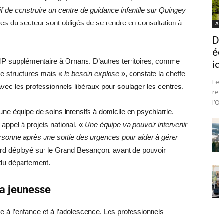
f de construire un centre de guidance infantile sur Quingey
unes du secteur sont obligés de se rendre en consultation à
A
D
é
P supplémentaire à Ornans. D’autres territoires, comme
i
e structures mais «
le besoin explose
», constate la cheffe
Le
 avec les professionnels libéraux pour soulager les centres.
re
l’
’une équipe de soins intensifs à domicile en psychiatrie.
 appel à projets national. «
Une équipe va pouvoir intervenir
ersonne après une sortie des urgences pour aider à gérer
bord déployé sur le Grand Besançon, avant de pouvoir
 du département.
la jeunesse
à l’enfance et à l’adolescence. Les professionnels