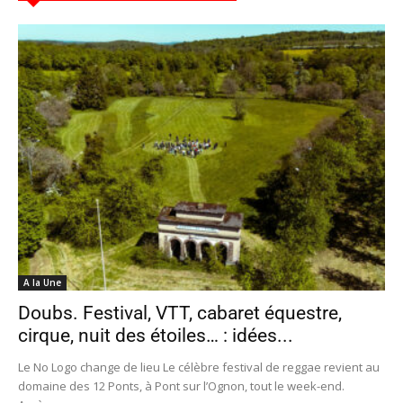
A la Une
Doubs. Festival, VTT, cabaret équestre,
cirque, nuit des étoiles… : idées...
Le No Logo change de lieu Le célèbre festival de reggae revient au
domaine des 12 Ponts, à Pont sur l’Ognon, tout le week-end.