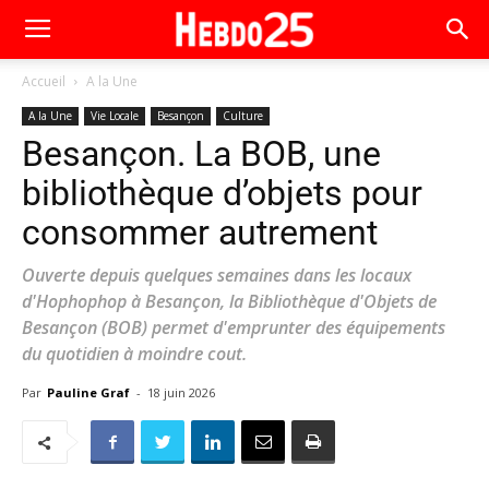
Accueil
A la Une
A la Une
Vie Locale
Besançon
Culture
Besançon. La BOB, une
bibliothèque d’objets pour
consommer autrement
Ouverte depuis quelques semaines dans les locaux
d'Hophophop à Besançon, la Bibliothèque d'Objets de
Besançon (BOB) permet d'emprunter des équipements
du quotidien à moindre cout.
Par
Pauline Graf
-
18 juin 2026