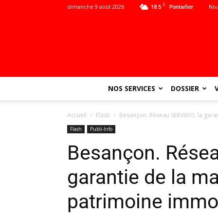
C
dimanche 9 août 2026
18.5
Nou
Pontarlier
NOS SERVICES
DOSSIER
Accueil
Flash
Besançon. Réseau SERVIMO, la garan
Flash
Publi-Info
Besançon. Résea
garantie de la m
patrimoine immob