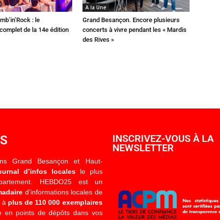
A la Une
mb’in’Rock : le
Grand Besançon. Encore plusieurs
omplet de la 14e édition
concerts à vivre pendant les « Mardis
des Rives »
OS
INSCRIVEZ-VOUS À LA
NEWSLETTER
ons Grand Besançon et Haut-
ournal d’infos locales
le plus
épartement. HEBDO25 est un
madaire
d’informations locales de
é à
plus de 110 000 exemplaires
 en points de dépôts dans vos