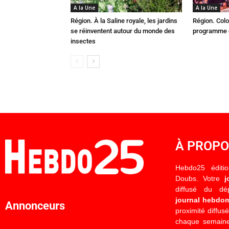
A la Une
A la Une
Région. À la Saline royale, les jardins
Région. Colo
se réinventent autour du monde des
programme c
insectes
À PROP
Hebdo25 éditi
Doubs. Votre
j
diffusé du d
journal hebdo
Annonceurs
proximité diffus
chaque semaine