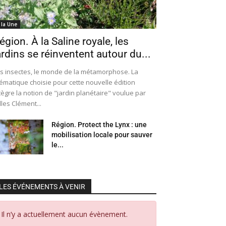
 la Une
égion. À la Saline royale, les
ardins se réinventent autour du...
s insectes, le monde de la métamorphose. La
ématique choisie pour cette nouvelle édition
tègre la notion de "jardin planétaire" voulue par
lles Clément...
Région. Protect the Lynx : une
mobilisation locale pour sauver
le...
LES ÉVÉNEMENTS À VENIR
Il n’y a actuellement aucun évènement.