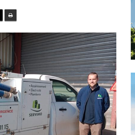
toute
l'info
locale
–