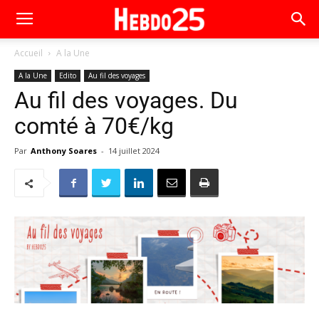
Accueil
A la Une
A la Une
Edito
Au fil des voyages
Au fil des voyages. Du
comté à 70€/kg
Par
Anthony Soares
-
14 juillet 2024