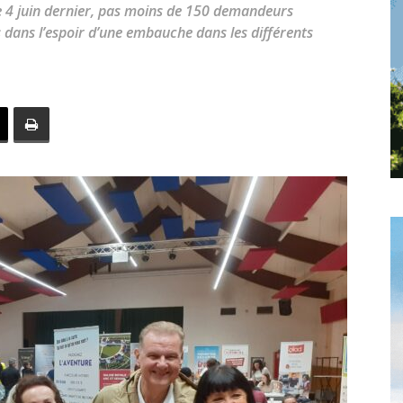
toute
ce 4 juin dernier, pas moins de 150 demandeurs
us dans l’espoir d’une embauche dans les différents
l'info
locale
–