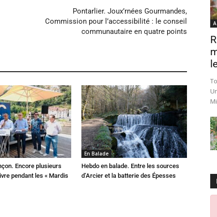
Pontarlier. Joux’rnées Gourmandes,
Commission pour l’accessibilité : le conseil
A
communautaire en quatre points
R
m
le
To
Un
Mi
En Balade
çon. Encore plusieurs
Hebdo en balade. Entre les sources
ivre pendant les « Mardis
d’Arcier et la batterie des Épesses