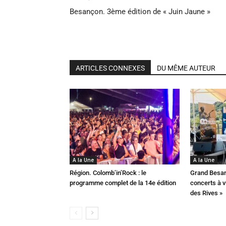
Besançon. 3ème édition de « Juin Jaune »
ARTICLES CONNEXES
DU MÊME AUTEUR
A la Une
A la Une
Région. Colomb’in’Rock : le
Grand Besan
programme complet de la 14e édition
concerts à v
des Rives »