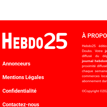
À PROP
Hebdo25 éditi
Doubs. Votre
j
diffusé du d
journal hebdo
Annonceurs
proximité diffus
chaque semaine
commerces locau
Mentions Légales
abonnement dan
Confidentialité
©Copyright ©20
Contactez-nous