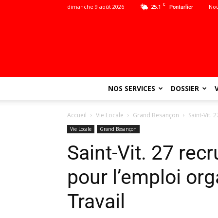
C
dimanche 9 août 2026
25.1
Nou
Pontarlier
NOS SERVICES
DOSSIER
Accueil
Vie Locale
Grand Besançon
Saint-Vit.
Vie Locale
Grand Besançon
Saint-Vit. 27 re
pour l’emploi or
Travail