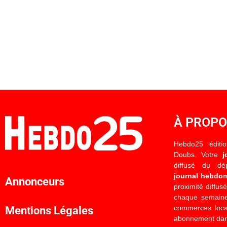
À PROP
Hebdo25 éditi
Doubs. Votre
j
diffusé du d
journal hebdo
Annonceurs
proximité diffus
chaque semaine
commerces locau
Mentions Légales
abonnement dan