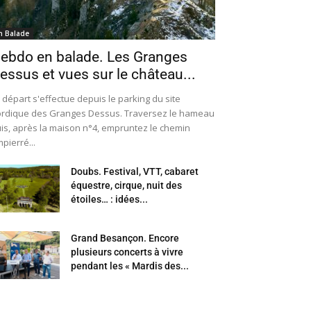
n Balade
ebdo en balade. Les Granges
essus et vues sur le château...
 départ s'effectue depuis le parking du site
rdique des Granges Dessus. Traversez le hameau
is, après la maison n°4, empruntez le chemin
pierré...
Doubs. Festival, VTT, cabaret
équestre, cirque, nuit des
étoiles… : idées...
Grand Besançon. Encore
plusieurs concerts à vivre
pendant les « Mardis des...