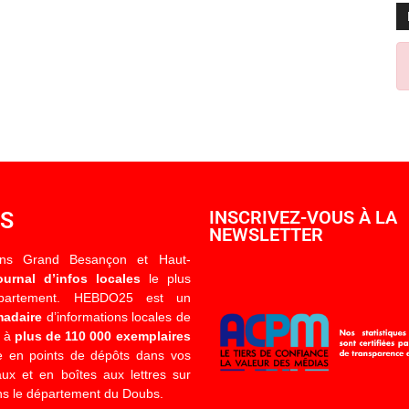
OS
INSCRIVEZ-VOUS À LA
NEWSLETTER
ons Grand Besançon et Haut-
ournal d’infos locales
le plus
épartement. HEBDO25 est un
madaire
d’informations locales de
é à
plus de 110 000 exemplaires
 en points de dépôts dans vos
x et en boîtes aux lettres sur
s le département du Doubs.