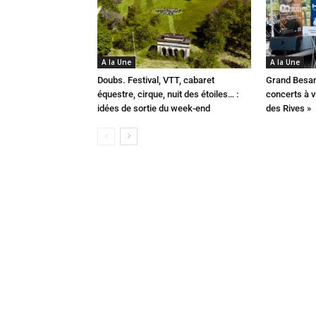
A la Une
A la Une
Doubs. Festival, VTT, cabaret
Grand Besan
équestre, cirque, nuit des étoiles… :
concerts à v
idées de sortie du week-end
des Rives »