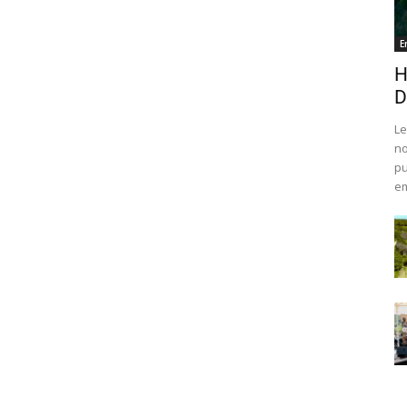
E
H
D
Le
no
pu
em