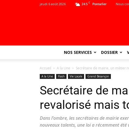
C
jeudi 6 août 2026
24.5
Nous co
Pontarlier
NOS SERVICES
DOSSIER
Accueil
A la Une
Secrétaire de mairie, un métier r
A la Une
Flash
Vie Locale
Grand Besançon
Secrétaire de mai
revalorisé mais t
Dans l’ombre, les secrétaires de mairie exerc
nouveaux talents, une loi a récemment été 