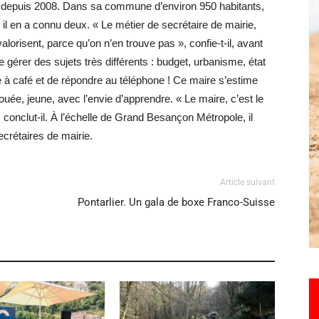
epuis 2008. Dans sa commune d’environ 950 habitants,
, il en a connu deux. « Le métier de secrétaire de mairie,
valorisent, parce qu’on n’en trouve pas », confie-t-il, avant
Hebdo25
de gérer des sujets très différents : budget, urbanisme, état
ne à café et de répondre au téléphone ! Ce maire s’estime
ée, jeune, avec l’envie d’apprendre. « Le maire, c’est le
onclut-il. À l’échelle de Grand Besançon Métropole, il
rétaires de mairie.
Article suivant
Pontarlier. Un gala de boxe Franco-Suisse