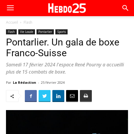
Accueil
Flash
Flash
Vie Locale
Pontarlier
Sports
Pontarlier. Un gala de boxe
Franco-Suisse
Samedi 17 février 2024 l'espace René Pourny a accueilli
plus de 15 combats de boxe.
Par
La Rédaction
-
25 février 2024