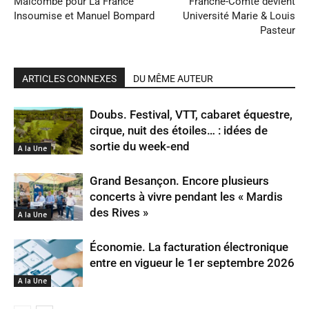
Malcombe pour La France
Franche-Comté devient
Insoumise et Manuel Bompard
Université Marie & Louis
Pasteur
ARTICLES CONNEXES
DU MÊME AUTEUR
Doubs. Festival, VTT, cabaret équestre,
cirque, nuit des étoiles… : idées de
sortie du week-end
A la Une
Grand Besançon. Encore plusieurs
concerts à vivre pendant les « Mardis
des Rives »
A la Une
Économie. La facturation électronique
entre en vigueur le 1er septembre 2026
A la Une