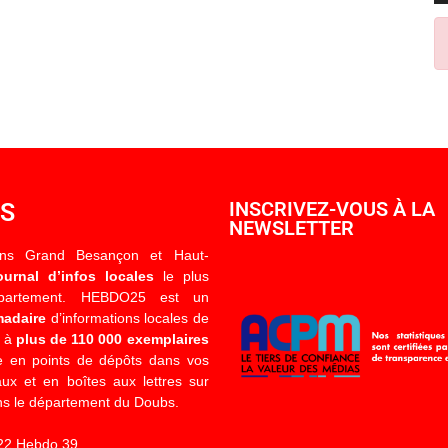
OS
INSCRIVEZ-VOUS À LA
NEWSLETTER
ons Grand Besançon et Haut-
ournal d’infos locales
le plus
épartement. HEBDO25 est un
madaire
d’informations locales de
é à
plus de 110 000 exemplaires
 en points de dépôts dans vos
x et en boîtes aux lettres sur
s le département du Doubs.
22 Hebdo 39