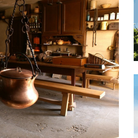
toute
l'info
locale
–