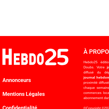
À PROP
Hebdo25 éditi
Doubs. Votre
j
diffusé du d
journal hebdo
Annonceurs
proximité diffus
chaque semaine
commerces locau
Mentions Légales
abonnement dan
Confidentialité
©Copyright ©20