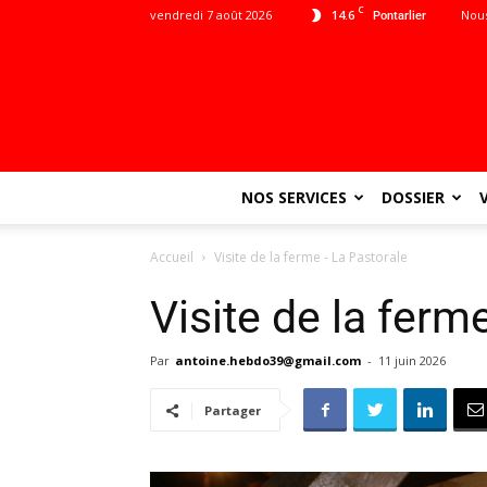
C
vendredi 7 août 2026
14.6
Nous
Pontarlier
NOS SERVICES
DOSSIER
Accueil
Visite de la ferme - La Pastorale
Visite de la ferm
Par
antoine.hebdo39@gmail.com
-
11 juin 2026
Partager