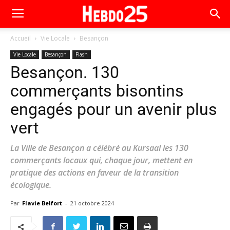
Accueil
Vie Locale
Besançon
Vie Locale
Besançon
Flash
Besançon. 130
commerçants bisontins
engagés pour un avenir plus
vert
La Ville de Besançon a célébré au Kursaal les 130
commerçants locaux qui, chaque jour, mettent en
pratique des actions en faveur de la transition
écologique.
Par
Flavie Belfort
-
21 octobre 2024