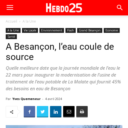
Accueil
A la Une
A la Une
Vie Locale
Environnement
Flash
Grand Besançon
Economie
Santé
A Besançon, l’eau coule de
source
Quelle meilleure date que la journée mondiale de l’eau le
22 mars pour inaugurer la modernisation de l’usine de
traitement de l’eau potable de La Malate qui fournit 45%
des besoins en eau de Besançon
Par
Yves Quemeneur
-
4 avril 2024