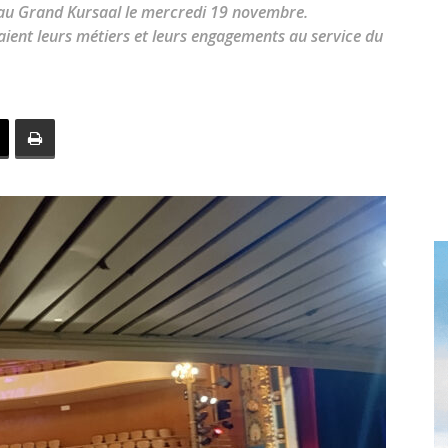
toute
 au Grand Kursaal le mercredi 19 novembre.
aient leurs métiers et leurs engagements au service du
l'info
locale
–