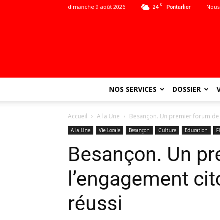
C
dimanche 9 août 2026
24
Nous
Pontarlier
NOS SERVICES
DOSSIER
Accueil
A la Une
Besançon. Un premier forum de l
A la Une
Vie Locale
Besançon
Culture
Education
F
Besançon. Un pr
l’engagement cito
réussi