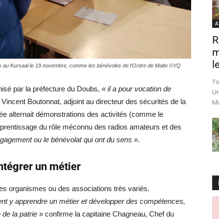
A
R
m
le
es au Kursaal le 19 novembre, comme les bénévoles de l’Ordre de Malte ©YQ
To
isé par la préfecture du Doubs,
« il a pour vocation de
Un
Vincent Boutonnat, adjoint au directeur des sécurités de la
Mi
e alternait démonstrations des activités (comme le
pprentissage du rôle méconnu des radios amateurs et des
ngagement ou le bénévolat qui ont du sens »
.
ntégrer un métier
es organismes ou des associations très variés.
ent y apprendre un métier et développer des compétences,
de la patrie »
confirme la capitaine Chagneau, Chef du