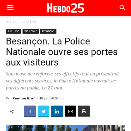
Accueil
A la Une
A la Une
Vie Locale
Besançon
Besançon. La Police
Nationale ouvre ses portes
aux visiteurs
Soucieuse de renforcer ses effectifs tout en présentant
ses différents services, la Police Nationale ouvrait ses
portes au public, ce 27 mai.
Par
Pauline Graf
-
10 juin 2026