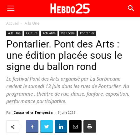
Accueil
A la Une
A la Une
Culture
Actualité
Vie Locale
Pontarlier
Pontarlier. Pont des Arts :
une édition placée sous le
signe du ballon rond
Le festival Pont des Arts organisé par La Sarbacane
revient le samedi 13 juin dans les rues de Pontarlier. Au
programme : théâtre de rue, danse, fanfare, exposition,
performance participative.
Par
Cassandra Tempesta
-
9 juin 2026