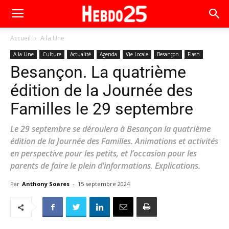
Accueil
A la Une
A la Une
Culture
Actualité
Agenda
Vie Locale
Besançon
Flash
Besançon. La quatrième
édition de la Journée des
Familles le 29 septembre
Le 29 septembre se déroulera à Besançon la quatrième
édition de la Journée des Familles. Animations et activités
en perspective pour les petits, et l’occasion pour les
parents de faire le plein d’informations. Explications.
Par
Anthony Soares
-
15 septembre 2024