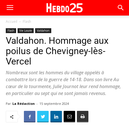
Accueil
Flash
Flash
Vie Locale
Valdahon
Valdahon. Hommage aux
poilus de Chevigney-lès-
Vercel
Nombreux sont les hommes du village appelés à
combattre lors de la guerre de 14-18. Dans son livre Au
cœur de la tourmente, Julie Journot leur rend hommage,
en particulier au sept qui ne sont jamais revenus.
Par
La Rédaction
-
15 septembre 2024