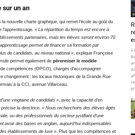
 sur un an
R
s la nouvelle charte graphique, qui remet l’école au goût du
R
e l’apprentissage.
« La répartition du temps est encore à
r
ablissements partenaires, mais les élèves seront environ 70
e
L’apprentissage permet de financer sa formation par
À 
lus de candidats, au niveau national »
, explique Françoise
Bo
ormule permet également de
pérenniser le modèle
an
urs de compétences (OPCO), chargés d’accompagner
da
af
tre changement : les locaux historiques de la Grande Rue
se
ormais à la CCI, avenue Villarceau.
pr
 d’une vingtaine de candidats »
, avec la capacité d’en
, précise la directrice.
« Nous recherchons des élèves âgés
ale, ou des professionnels du secteur justifiant d’une
ent avoir des bases en anglais, aujourd’hui indispensables
s des établissements de luxe »
. Plus que les compétences et