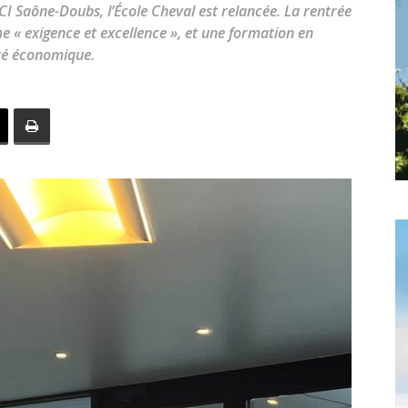
toute
CI Saône-Doubs, l’École Cheval est relancée. La rentrée
 « exigence et excellence », et une formation en
ité économique.
l'info
locale
–