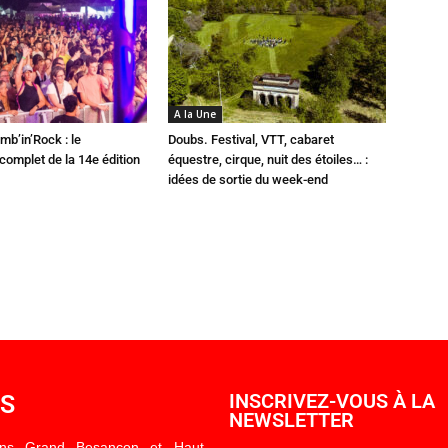
A la Une
mb’in’Rock : le
Doubs. Festival, VTT, cabaret
omplet de la 14e édition
équestre, cirque, nuit des étoiles… :
idées de sortie du week-end
OS
INSCRIVEZ-VOUS À LA
NEWSLETTER
ons Grand Besançon et Haut-