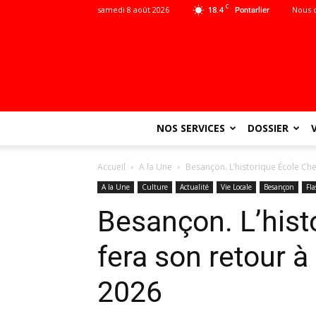
C
samedi 8 août 2026
18.4
Nous 
Pontarlier
NOS SERVICES
DOSSIER
Accueil
A la Une
Besançon. L’historique École Che
A la Une
Culture
Actualité
Vie Locale
Besançon
Fl
Besançon. L’hist
fera son retour à 
2026