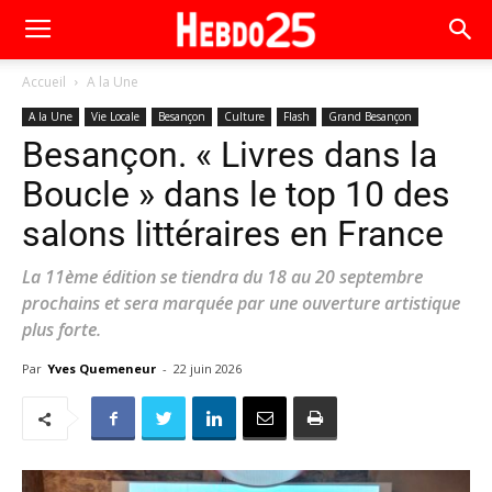
Accueil
A la Une
A la Une
Vie Locale
Besançon
Culture
Flash
Grand Besançon
Besançon. « Livres dans la
Boucle » dans le top 10 des
salons littéraires en France
La 11ème édition se tiendra du 18 au 20 septembre
prochains et sera marquée par une ouverture artistique
plus forte.
Par
Yves Quemeneur
-
22 juin 2026