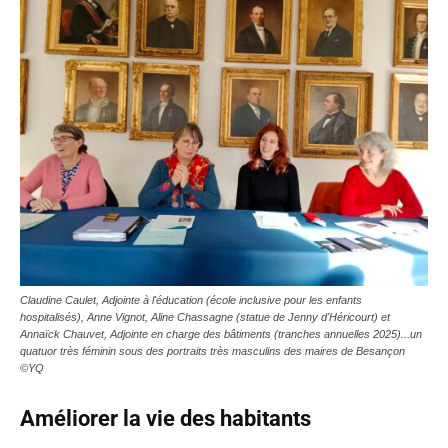
Claudine Caulet, Adjointe à l'éducation (école inclusive pour les enfants
hospitalisés), Anne Vignot, Aline Chassagne (statue de Jenny d'Héricourt) et
Annaïck Chauvet, Adjointe en charge des bâtiments (tranches annuelles 2025)...un
quatuor très féminin sous des portraits très masculins des maires de Besançon
©YQ
Améliorer la vie des habitants