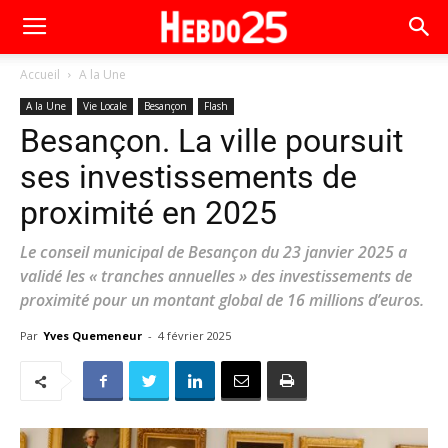
Accueil
A la Une
A la Une
Vie Locale
Besançon
Flash
Besançon. La ville poursuit
ses investissements de
proximité en 2025
Le conseil municipal de Besançon du 23 janvier 2025 a
validé les « tranches annuelles » des investissements de
proximité pour un montant global de 16 millions d’euros.
Par
Yves Quemeneur
-
4 février 2025