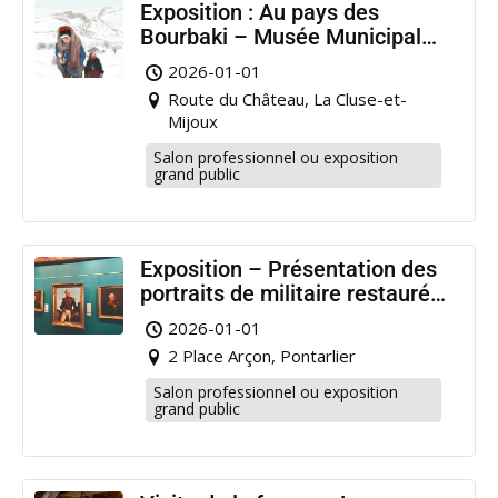
Exposition : Au pays des
Bourbaki – Musée Municipal
Pontarlier
2026-01-01
Route du Château, La Cluse-et-
Mijoux
Salon professionnel ou exposition
grand public
Exposition – Présentation des
portraits de militaire restaurés
à Pontarlier
2026-01-01
2 Place Arçon, Pontarlier
Salon professionnel ou exposition
grand public