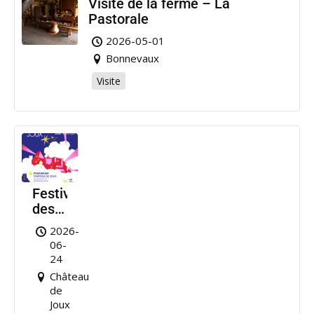
Visite de la ferme – La
Pastorale
2026-05-01
Bonnevaux
Visite
Festival
des
Nuits
2026-
de
06-
Joux
24
Château
de
Joux