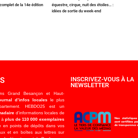
omplet de la 14e édition
équestre, cirque, nuit des étoiles… :
idées de sortie du week-end
OS
INSCRIVEZ-VOUS À LA
NEWSLETTER
ons Grand Besançon et Haut-
ournal d’infos locales
le plus
épartement. HEBDO25 est un
madaire
d’informations locales de
é à
plus de 110 000 exemplaires
 en points de dépôts dans vos
x et en boîtes aux lettres sur