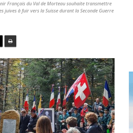
toute
venir Français du Val de Morteau souhaite transmettre
es juives à fuir vers la Suisse durant la Seconde Guerre
l'info
locale
–