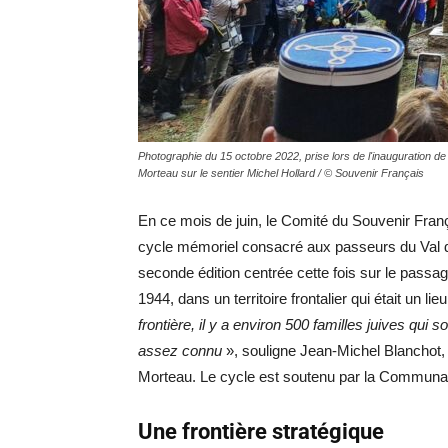
Photographie du 15 octobre 2022, prise lors de l'inauguration de
Morteau sur le sentier Michel Hollard / © Souvenir Français
En ce mois de juin, le Comité du Souvenir Fran
cycle mémoriel consacré aux passeurs du Val 
seconde édition centrée cette fois sur le passag
1944, dans un territoire frontalier qui était un li
frontière, il y a environ 500 familles juives qui 
assez connu
», souligne Jean-Michel Blanchot,
Morteau. Le cycle est soutenu par la Communau
Une frontière stratégique