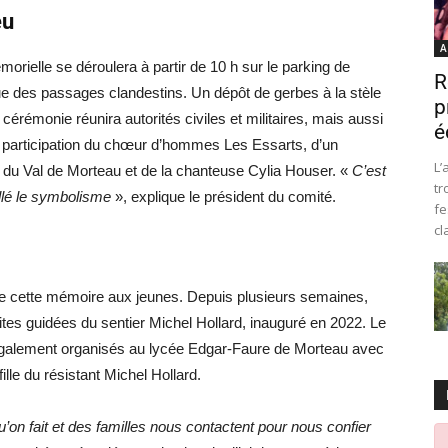
eu
A
rielle se déroulera à partir de 10 h sur le parking de
R
ue des passages clandestins. Un dépôt de gerbes à la stèle
p
érémonie réunira autorités civiles et militaires, mais aussi
é
la participation du chœur d’hommes Les Essarts, d’un
L’
e du Val de Morteau et de la chanteuse Cylia Houser. «
C’est
tr
llé le symbolisme
», explique le président du comité.
fe
cl
e
re cette mémoire aux jeunes. Depuis plusieurs semaines,
ites guidées du sentier Michel Hollard, inauguré en 2022. Le
t également organisés au lycée Edgar-Faure de Morteau avec
lle du résistant Michel Hollard.
u’on fait et des familles nous contactent pour nous confier