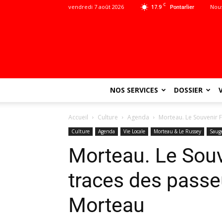
C
vendredi 7 août 2026
17.9
Nous
Pontarlier
NOS SERVICES
DOSSIER
Accueil
Culture
Agenda
Morteau. Le Souvenir F
Culture
Agenda
Vie Locale
Morteau & Le Russey
Sauge
Morteau. Le Souv
traces des passe
Morteau