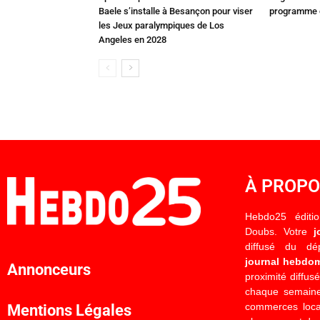
Baele s’installe à Besançon pour viser
programme c
les Jeux paralympiques de Los
Angeles en 2028
À PROP
Hebdo25 éditi
Doubs. Votre
j
diffusé du d
journal hebdo
Annonceurs
proximité diffus
chaque semaine
commerces locau
Mentions Légales