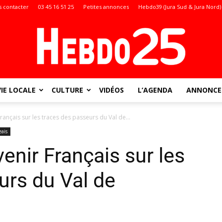
 contacter
03 45 16 51 25
Petites annonces
Hebdo39 (Jura Sud & Jura Nord)
VIE LOCALE
CULTURE
VIDÉOS
L’AGENDA
ANNONCES
Doubs
rançais sur les traces des passeurs du Val de...
ais
enir Français sur les
:
urs du Val de