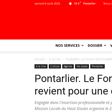
C
samedi 8 août 2026
18.4
Nous 
Pontarlier
NOS SERVICES
DOSSIER
Accueil
A la Une
Pontarlier. Le Forum des Possib
A la Une
Culture
Agenda
Vie Locale
Pontarlier
Pontarlier. Le F
revient pour une
Engagée dans l'insertion professionnelle et
Mission Locale du Haut Doubs organise le 2