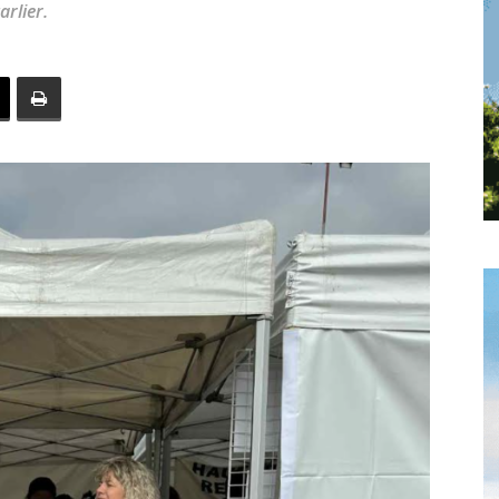
rlier.
toute
l'info
locale
–