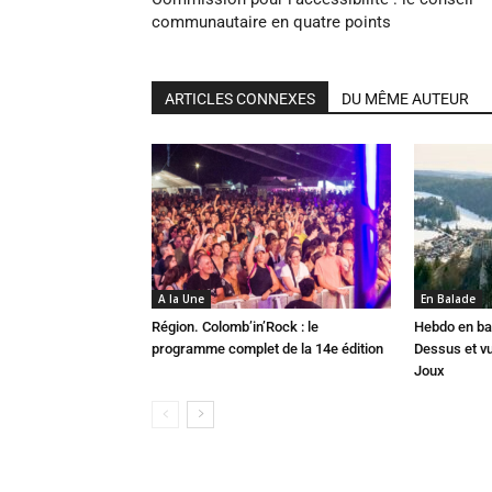
communautaire en quatre points
ARTICLES CONNEXES
DU MÊME AUTEUR
A la Une
En Balade
Région. Colomb’in’Rock : le
Hebdo en ba
programme complet de la 14e édition
Dessus et vu
Joux