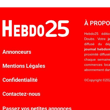
À PROP
Hebdo25 éditi
Doubs. Votre
j
diffusé du d
journal hebdo
Annonceurs
proximité diffus
chaque semaine
commerces locau
Mentions Légales
abonnement dan
Confidentialité
©Copyright ©20
Contactez-nous
Passez vos petites annonces