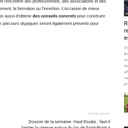
ront rencontrer des professionnels, des associations et des
ent, la formation ou l’insertion. L’occasion de mieux
R
is aussi d’obtenir
des conseils concrets
pour construire
R
aux parcours atypiques seront également présents pour
r
e
À 
Bo
an
da
af
se
pr
Article suivant
Dossier de la semaine. Haut-Doubs : faut-il
limiter la vitesse autour du lac de Saint-Point à