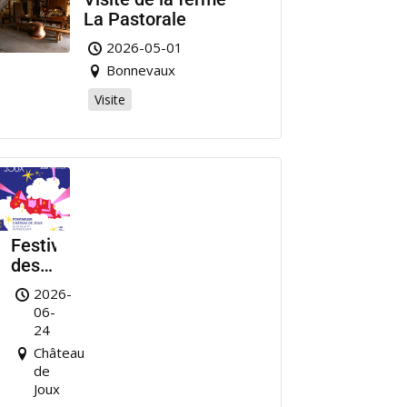
La Pastorale
2026-05-01
Bonnevaux
Visite
Festival
des
Nuits
2026-
de
06-
Joux
24
Château
de
Joux