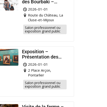
des Bourbaki –
Musée Municipal
2026-01-01
Pontarlier
Route du Château, La
Cluse-et-Mijoux
Salon professionnel ou
exposition grand public
Exposition –
Présentation des
portraits de militaire
2026-01-01
restaurés à
2 Place Arçon,
Pontarlier
Pontarlier
Salon professionnel ou
exposition grand public
Visite de la ferme –