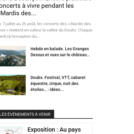
oncerts à vivre pendant les
 Mardis des...
 7 juillet au 25 août, les concerts des « Mardis des
ves » mettent en valeur la vallée du Doubs. Chaque
rdi (à l’exception du...
Hebdo en balade. Les Granges
Dessus et vues sur le château...
Doubs. Festival, VTT, cabaret
équestre, cirque, nuit des
étoiles… : idées...
LES ÉVÉNEMENTS À VENIR
Exposition : Au pays