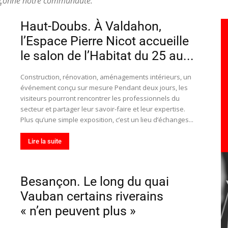
façonne notre communauté.
toute
Haut-Doubs. À Valdahon,
l’Espace Pierre Nicot accueille
le salon de l’Habitat du 25 au...
l'info
Construction, rénovation, aménagements intérieurs, un
événement conçu sur mesure Pendant deux jours, les
visiteurs pourront rencontrer les professionnels du
secteur et partager leur savoir-faire et leur expertise.
Plus qu’une simple exposition, c’est un lieu d’échanges...
locale
Lire la suite
Besançon. Le long du quai
Vauban certains riverains
–
« n’en peuvent plus »