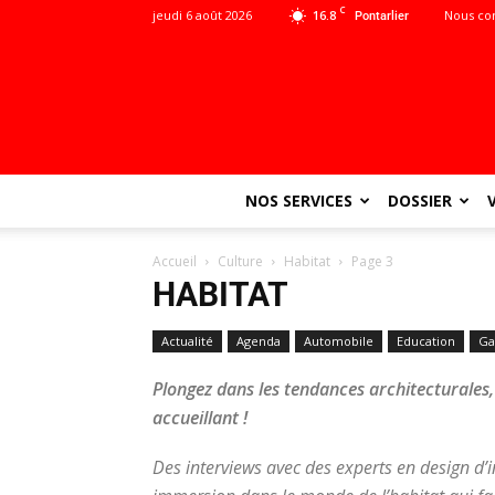
C
jeudi 6 août 2026
16.8
Nous co
Pontarlier
NOS SERVICES
DOSSIER
Accueil
Culture
Habitat
Page 3
HABITAT
Actualité
Agenda
Automobile
Education
Ga
Plongez dans les tendances architecturales, 
accueillant !
Des interviews avec des experts en design d’i