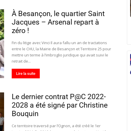
À Besançon, le quartier Saint
Jacques – Arsenal repart à
zéro !
Fin du litige avec Vinci Il aura fallu un an de tractations
entre le CHU, la Mairie de Besançon et Territoire 25 pour
mettre un terme à l’imbroglio juridique qui avait suivi le
retrait de...
Lire la suite
Le dernier contrat P@C 2022-
2028 a été signé par Christine
Bouquin
Ce territoire traversé par l’Ognon, a été créé le 1er