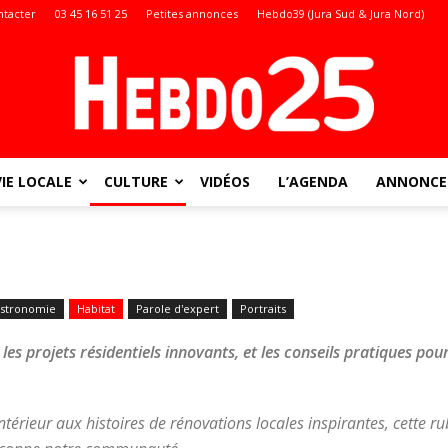
ntacter
03 45 16 51 25
Petites annonces
Hebdo39 (Jura Sud & Jura Nord)
VIE LOCALE
CULTURE
VIDÉOS
L’AGENDA
ANNONCES
Doubs
stronomie
Habitat
Parole d'expert
Portraits
:
les projets résidentiels innovants, et les conseils pratiques pou
ntérieur aux histoires de rénovations locales inspirantes, cette r