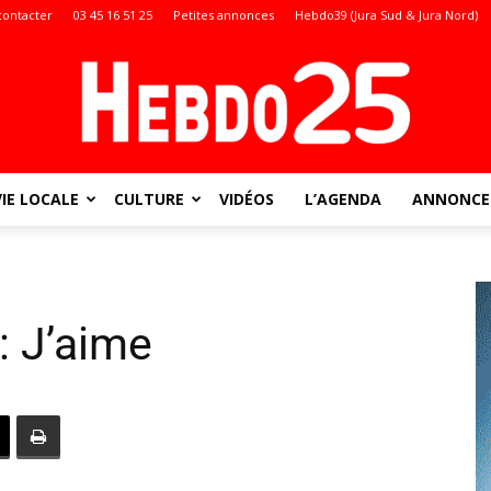
contacter
03 45 16 51 25
Petites annonces
Hebdo39 (Jura Sud & Jura Nord)
VIE LOCALE
CULTURE
VIDÉOS
L’AGENDA
ANNONCES
Doubs
: J’aime
: