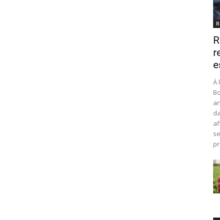
R
R
r
e
À 
Bo
an
da
af
se
pr