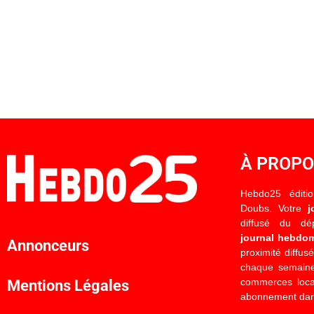
À PROP
Hebdo25 éditi
Doubs. Votre
j
diffusé du d
journal hebdo
Annonceurs
proximité diffus
chaque semaine
commerces locau
Mentions Légales
abonnement dan