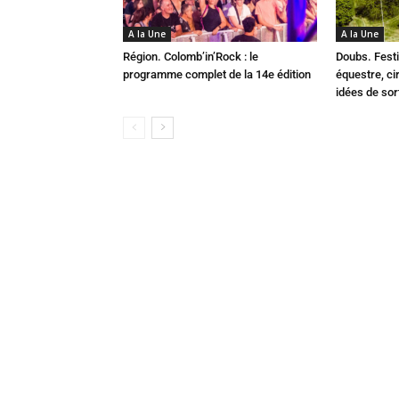
A la Une
A la Une
Région. Colomb’in’Rock : le
Doubs. Festi
programme complet de la 14e édition
équestre, cir
idées de so