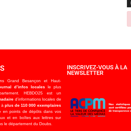
OS
INSCRIVEZ-VOUS À LA
NEWSLETTER
ons Grand Besançon et Haut-
ournal d’infos locales
le plus
épartement. HEBDO25 est un
madaire
d’informations locales de
é à
plus de 110 000 exemplaires
 en points de dépôts dans vos
x et en boîtes aux lettres sur
s le département du Doubs.