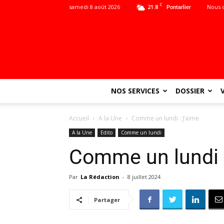
C
samedi 8 août 2026
21.8
Nous 
Pontarlier
NOS SERVICES
DOSSIER
Accueil
A la Une
Comme un lundi : J’aime
A la Une
Edito
Comme un lundi
Comme un lundi 
Par
La Rédaction
-
8 juillet 2024
Partager