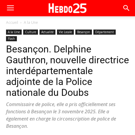
Accueil
A la Une
A la Une
Culture
Actualité
Vie Locale
Besançon
Département
Flash
Besançon. Delphine
Gauthron, nouvelle directrice
interdépartementale
adjointe de la Police
nationale du Doubs
Commissaire de police, elle a pris officiellement ses
fonctions à Besançon le 3 novembre 2025. Elle a
également en charge la circonscription de police de
Besançon.