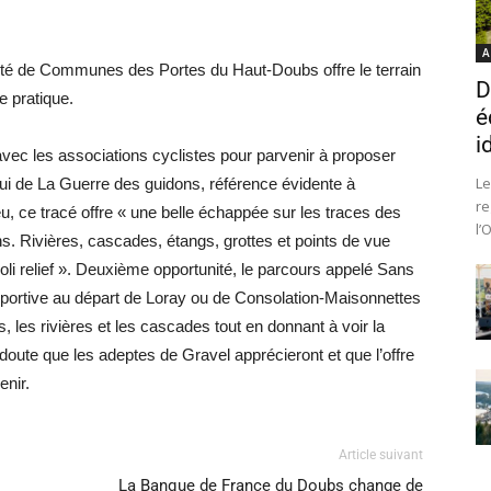
A
uté de Communes des Portes du Haut-Doubs offre le terrain
D
e pratique.
é
i
n avec les associations cyclistes pour parvenir à proposer
Le
elui de La Guerre des guidons, référence évidente à
re
, ce tracé offre « une belle échappée sur les traces des
l’
. Rivières, cascades, étangs, grottes et points de vue
li relief ». Deuxième opportunité, le parcours appelé Sans
portive au départ de Loray ou de Consolation-Maisonnettes
s, les rivières et les cascades tout en donnant à voir la
 doute que les adeptes de Gravel apprécieront et que l’offre
enir.
Article suivant
La Banque de France du Doubs change de