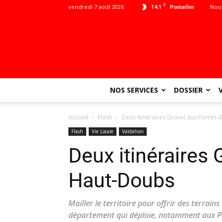
C
vendredi 7 août 2026
14.1
Nous
Pontarlier
NOS SERVICES
DOSSIER
Accueil
Flash
Deux itinéraires Gravel aux Portes
Flash
Vie Locale
Valdahon
Deux itinéraires 
Haut-Doubs
Mailler le territoire pour offrir des terrains
département qui déploie, notamment aux Po