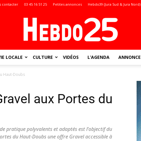
 contacter
03 45 16 51 25
Petites annonces
Hebdo39 (Jura Sud & Jura Nord)
VIE LOCALE
CULTURE
VIDÉOS
L’AGENDA
ANNONCES
Doubs
 du Haut-Doubs
Gravel aux Portes du
:
 de pratique polyvalents et adaptés est l’objectif du
rtes du Haut-Doubs une offre Gravel accessible à