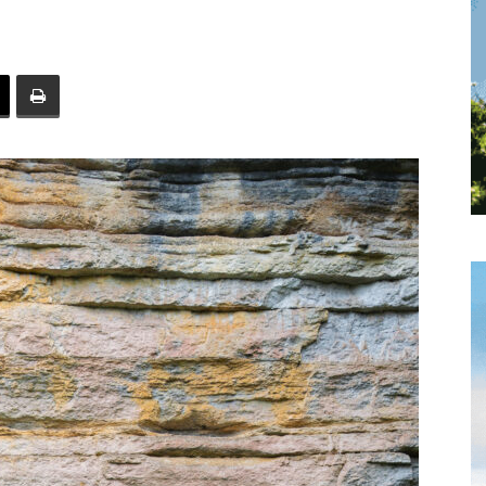
toute
l'info
locale
–