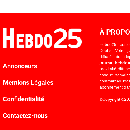
À PROP
Hebdo25 éditi
Doubs. Votre
j
diffusé du d
journal hebdo
Annonceurs
proximité diffus
chaque semaine
commerces locau
Mentions Légales
abonnement dan
Confidentialité
©Copyright ©20
Contactez-nous