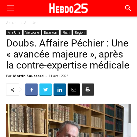
Accueil
A la Une
A la Une
Vie Locale
Besançon
Flash
Région
Doubs. Affaire Péchier : Une
« avancée majeure », après
la contre-expertise médicale
Par
Martin Saussard
-
11 avril 2023