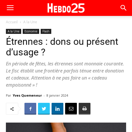
Accueil
A la Une
A la Une
Economie
Flash
Étrennes : dons ou présent
d’usage ?
En période de fêtes, les étrennes sont monnaie courante.
Le fisc établit une frontière parfois ténue entre donation
et cadeaux. Attention à ne pas faire un « cadeau
empoisonné » !
Par
Yves Quemeneur
-
8 janvier 2024