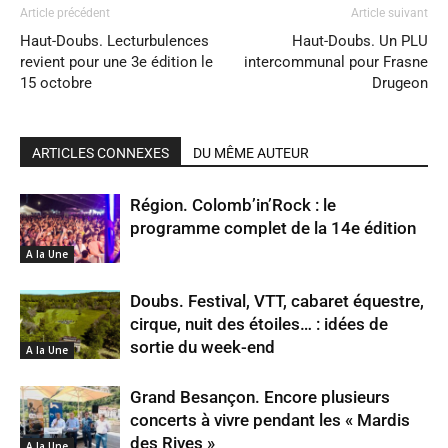
Article précédent
Article suivant
Haut-Doubs. Lecturbulences
Haut-Doubs. Un PLU
revient pour une 3e édition le
intercommunal pour Frasne
15 octobre
Drugeon
ARTICLES CONNEXES
DU MÊME AUTEUR
Région. Colomb’in’Rock : le
programme complet de la 14e édition
A la Une
Doubs. Festival, VTT, cabaret équestre,
cirque, nuit des étoiles… : idées de
sortie du week-end
A la Une
Grand Besançon. Encore plusieurs
concerts à vivre pendant les « Mardis
des Rives »
A la Une