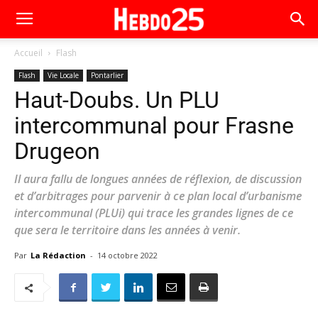
Accueil
Flash
Flash
Vie Locale
Pontarlier
Haut-Doubs. Un PLU
intercommunal pour Frasne
Drugeon
Il aura fallu de longues années de réflexion, de discussion
et d’arbitrages pour parvenir à ce plan local d’urbanisme
intercommunal (PLUi) qui trace les grandes lignes de ce
que sera le territoire dans les années à venir.
Par
La Rédaction
-
14 octobre 2022