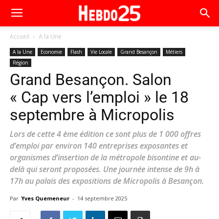
Accueil
A la Une
A la Une
Economie
Flash
Vie Locale
Grand Besançon
Métiers
Région
Grand Besançon. Salon
« Cap vers l’emploi » le 18
septembre à Micropolis
Lors de cette 4 ème édition ce sont plus de 1 000 offres
d’emploi par environ 140 entreprises exposantes et
organismes d’insertion de la métropole bisontine et au-
delà qui seront proposées. Une journée intense de 9h à
17h au palais des expositions de Micropolis à Besançon.
Par
Yves Quemeneur
-
14 septembre 2025