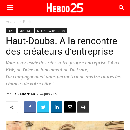
Accueil
Flash
Flash
Vie Locale
Morteau & Le Russey
Haut-Doubs. A la rencontre
des créateurs d’entreprise
Vous avez envie de créer votre propre entreprise ? Avec
BGE, de l’idée au lancement de l’activité,
l’accompagnement vous permettra de mettre toutes les
chances de votre côté !
Par
La Rédaction
-
24 juin 2022