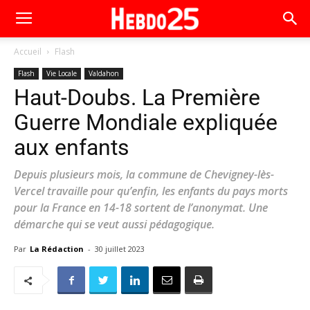
Accueil
Flash
Flash
Vie Locale
Valdahon
Haut-Doubs. La Première
Guerre Mondiale expliquée
aux enfants
Depuis plusieurs mois, la commune de Chevigney-lès-
Vercel travaille pour qu’enfin, les enfants du pays morts
pour la France en 14-18 sortent de l’anonymat. Une
démarche qui se veut aussi pédagogique.
Par
La Rédaction
-
30 juillet 2023