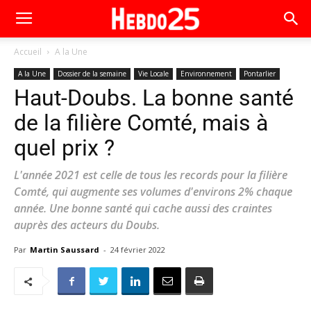
Accueil
A la Une
A la Une
Dossier de la semaine
Vie Locale
Environnement
Pontarlier
Haut-Doubs. La bonne santé
de la filière Comté, mais à
quel prix ?
L'année 2021 est celle de tous les records pour la filière
Comté, qui augmente ses volumes d'environs 2% chaque
année. Une bonne santé qui cache aussi des craintes
auprès des acteurs du Doubs.
Par
Martin Saussard
-
24 février 2022