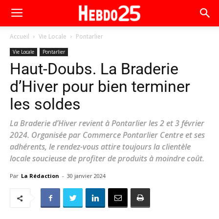
Accueil
Vie Locale
Pontarlier
Vie Locale
Pontarlier
Haut-Doubs. La Braderie
d’Hiver pour bien terminer
les soldes
La Braderie d’Hiver revient à Pontarlier les 2 et 3 février
2024. Organisée par Commerce Pontarlier Centre et ses
adhérents, le rendez-vous attire toujours la clientèle
locale soucieuse de profiter de produits à moindre coût.
Par
La Rédaction
-
30 janvier 2024