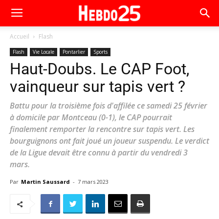
Accueil
Flash
Flash
Vie Locale
Pontarlier
Sports
Haut-Doubs. Le CAP Foot,
vainqueur sur tapis vert ?
Battu pour la troisième fois d'affilée ce samedi 25 février
à domicile par Montceau (0-1), le CAP pourrait
finalement remporter la rencontre sur tapis vert. Les
bourguignons ont fait joué un joueur suspendu. Le verdict
de la Ligue devait être connu à partir du vendredi 3
mars.
Par
Martin Saussard
-
7 mars 2023