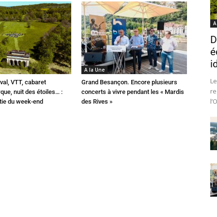
A
D
é
i
A la Une
Le
val, VTT, cabaret
Grand Besançon. Encore plusieurs
re
que, nuit des étoiles… :
concerts à vivre pendant les « Mardis
l’
rtie du week-end
des Rives »