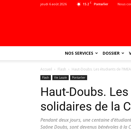
C
jeudi 6 août 2026
15.2
Nous co
Pontarlier
NOS SERVICES
DOSSIER
Accueil
Flash
Haut-Doubs. Les étudiants de l’IMEA
Flash
Vie Locale
Pontarlier
Haut-Doubs. Les 
solidaires de la 
Pendant deux jours, une centaine d’étudiant
Saône Doubs, sont devenus bénévoles à la C