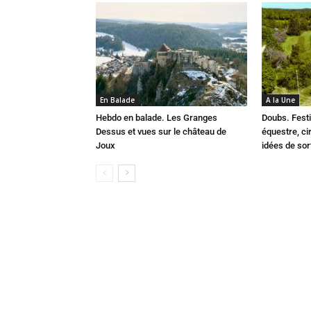
En Balade
A la Une
Hebdo en balade. Les Granges
Doubs. Festi
Dessus et vues sur le château de
équestre, cir
Joux
idées de so