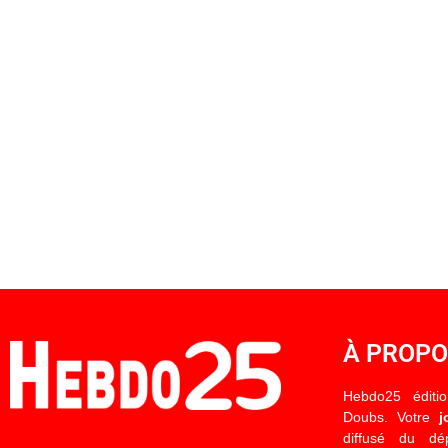
À PROP
Hebdo25 éditi
Doubs. Votre
j
diffusé du d