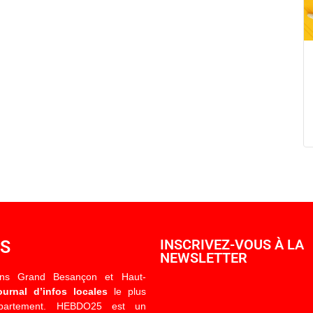
OS
INSCRIVEZ-VOUS À LA
NEWSLETTER
ons Grand Besançon et Haut-
ournal d’infos locales
le plus
épartement. HEBDO25 est un