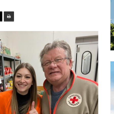
toute
l'info
locale
–