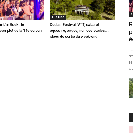
A
A la Une
R
mb’in’Rock : le
Doubs. Festival, VTT, cabaret
omplet de la 14e édition
équestre, cirque, nuit des étoiles… :
p
idées de sortie du week-end
é
L’
tr
fe
cl