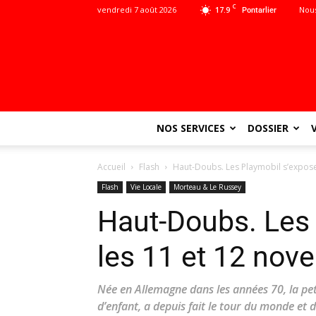
C
vendredi 7 août 2026
17.9
Nous
Pontarlier
NOS SERVICES
DOSSIER
Accueil
Flash
Haut-Doubs. Les Playmobil s’expos
Flash
Vie Locale
Morteau & Le Russey
Haut-Doubs. Les 
les 11 et 12 nov
Née en Allemagne dans les années 70, la peti
d’enfant, a depuis fait le tour du monde et 