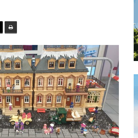
toute
l'info
locale
–