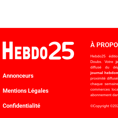
À PROP
Hebdo25 éditi
Doubs. Votre
j
diffusé du d
journal hebdo
Annonceurs
proximité diffus
chaque semaine
commerces locau
Mentions Légales
abonnement dan
Confidentialité
©Copyright ©20