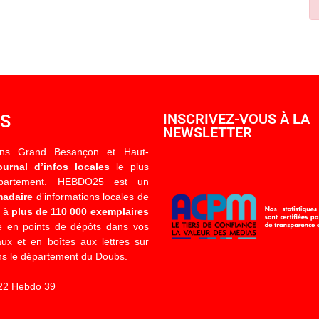
OS
INSCRIVEZ-VOUS À LA
NEWSLETTER
ons Grand Besançon et Haut-
ournal d’infos locales
le plus
épartement. HEBDO25 est un
madaire
d’informations locales de
é à
plus de 110 000 exemplaires
 en points de dépôts dans vos
x et en boîtes aux lettres sur
s le département du Doubs.
22 Hebdo 39