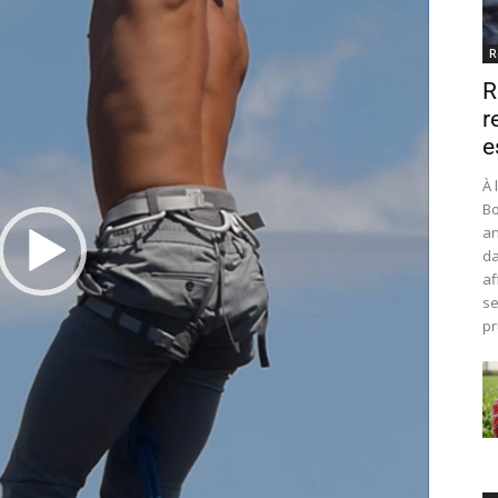
R
R
r
e
À 
Bo
an
da
af
se
pr