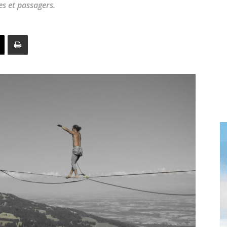
tes et passagers.
toute
l'info
locale
–