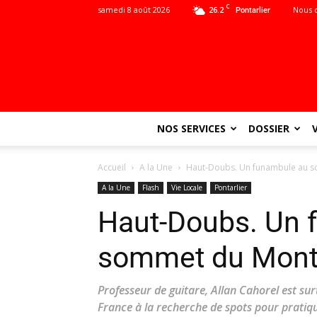
C
samedi 8 août 2026
26.2
Nous 
Pontarlier
NOS SERVICES
DOSSIER
Accueil
A la Une
Haut-Doubs. Un funambule au 
A la Une
Flash
Vie Locale
Pontarlier
Haut-Doubs. Un 
sommet du Mont
Professeur de guitare, Allan Cahorel est s
France à la recherche de spots pour pratiqu