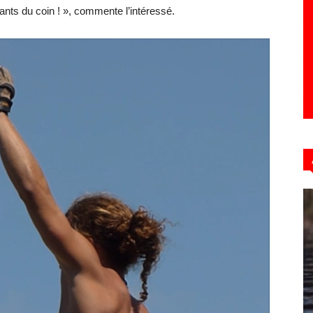
ants du coin ! », commente l’intéressé.