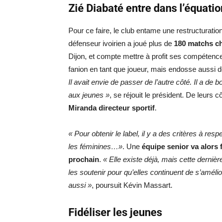
Zié Diabaté entre dans l’équati
Pour ce faire, le club entame une restructuratio
défenseur ivoirien a joué plus de
180 matchs ch
Dijon, et compte mettre à profit ses compétences 
fanion en tant que joueur, mais endosse aussi 
Il avait envie de passer de l’autre côté. Il a d
aux jeunes »
, se réjouit le président. De leurs c
Miranda directeur sportif
.
« Pour obtenir le label, il y a des critères à res
les féminines…»
. Une
équipe senior va alors
prochain
.
« Elle existe déjà, mais cette derniè
les soutenir pour qu’elles continuent de s’amélio
aussi »
, poursuit Kévin Massart.
Fidéliser les jeunes