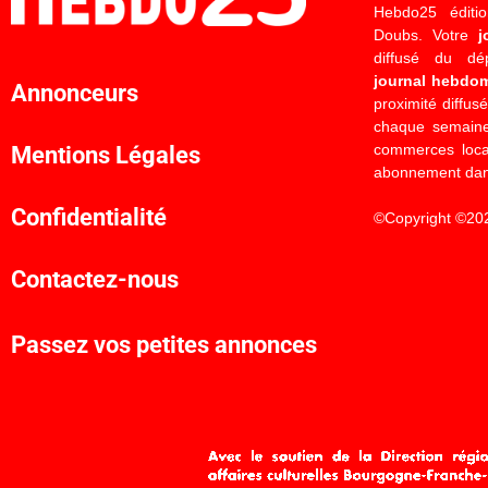
Hebdo25 éditi
Doubs. Votre
j
diffusé du d
journal hebdo
Annonceurs
proximité diffus
chaque semaine
commerces locau
Mentions Légales
abonnement dan
Confidentialité
©Copyright ©20
Contactez-nous
Passez vos petites annonces