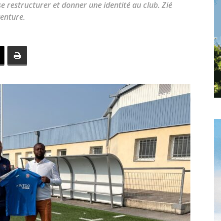
e restructurer et donner une identité au club. Zié
toute
venture.
l'info
locale
–