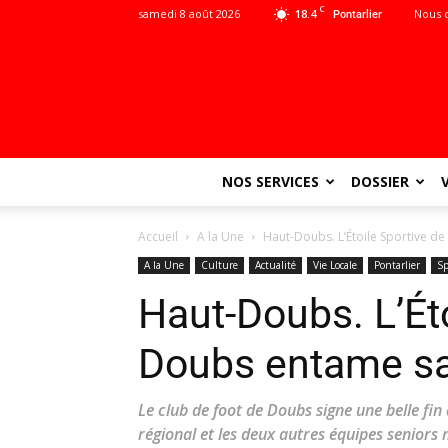
C
samedi 8 août 2026
18.4
Nous 
Pontarlier
NOS SERVICES
DOSSIER
Accueil
A la Une
Haut-Doubs. L’Étoile Sportive d
A la Une
Culture
Actualité
Vie Locale
Pontarlier
Sp
Haut-Doubs. L’Éto
Doubs entame sa
Le club de foot de Doubs signe une belle fin
régional et les deux autres équipes seniors 