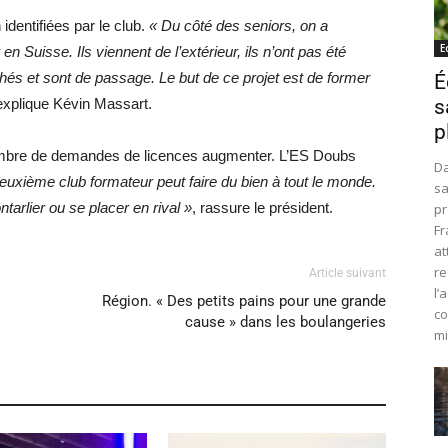
 identifiées par le club.
« Du côté des seniors, on a
E
n Suisse. Ils viennent de l’extérieur, ils n’ont pas été
chés et sont de passage. Le but de ce projet est de former
É
 explique Kévin Massart.
s
p
 nombre de demandes de licences augmenter. L’ES Doubs
Da
euxième club formateur peut faire du bien à tout le monde.
sa
tarlier ou se placer en rival »
, rassure le président.
pr
Fr
at
re
Article suivant
l’
Région. « Des petits pains pour une grande
co
cause » dans les boulangeries
mi