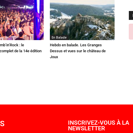
En Balade
mb’in’Rock : le
Hebdo en balade. Les Granges
omplet de la 14e édition
Dessus et vues sur le château de
Joux
OS
INSCRIVEZ-VOUS À LA
NEWSLETTER