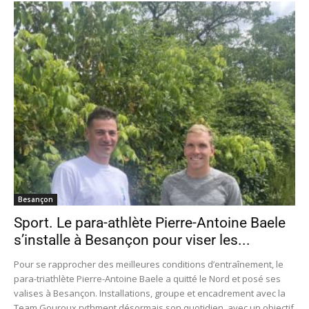
Besançon
Sport. Le para-athlète Pierre-Antoine Baele
s’installe à Besançon pour viser les...
Pour se rapprocher des meilleures conditions d’entraînement, le
para-triathlète Pierre-Antoine Baele a quitté le Nord et posé ses
valises à Besançon. Installations, groupe et encadrement avec la
Team Gouroux rythment désormais son quotidien, avec un objectif