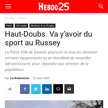
Accueil
Flash
Flash
Vie Locale
Morteau & Le Russey
Haut-Doubs. Va y’avoir du
sport au Russey
La Petite Ville de Demain poursuit sa mue en rénovant
certains équipements ou en installant de nouvelles
infrastructures pour répondre aux attentes de la
population.
Par
La Rédaction
-
25 mars 2023