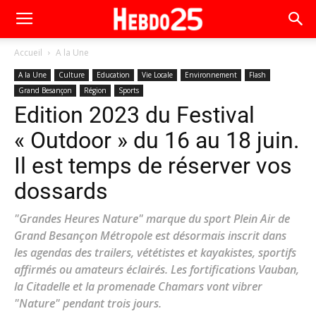
Accueil
A la Une
A la Une
Culture
Education
Vie Locale
Environnement
Flash
Grand Besançon
Région
Sports
Edition 2023 du Festival
« Outdoor » du 16 au 18 juin.
Il est temps de réserver vos
dossards
"Grandes Heures Nature" marque du sport Plein Air de
Grand Besançon Métropole est désormais inscrit dans
les agendas des trailers, vététistes et kayakistes, sportifs
affirmés ou amateurs éclairés. Les fortifications Vauban,
la Citadelle et la promenade Chamars vont vibrer
"Nature" pendant trois jours.