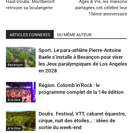
Haut-Doubs. Montbenoît
Ages & Vie, les maisons
retrouve sa boulangerie
partagées ont célébré leur
15ème anniversaire
ARTICLES CONNEXES
DU MÊME AUTEUR
Sport. Le para-athlète Pierre-Antoine
Baele s’installe à Besançon pour viser
les Jeux paralympiques de Los Angeles
Besançon
en 2028
Région. Colomb’in’Rock : le
programme complet de la 14e édition
A la Une
Doubs. Festival, VTT, cabaret équestre,
cirque, nuit des étoiles… : idées de
sortie du week-end
A la Une