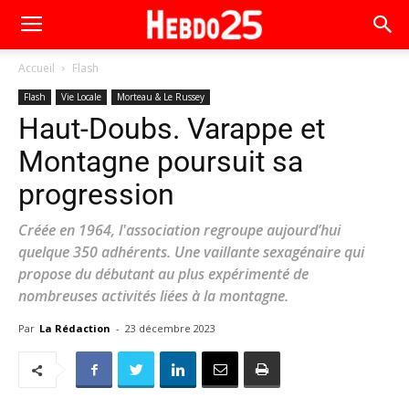
Accueil
Flash
Flash
Vie Locale
Morteau & Le Russey
Haut-Doubs. Varappe et
Montagne poursuit sa
progression
Créée en 1964, l'association regroupe aujourd’hui
quelque 350 adhérents. Une vaillante sexagénaire qui
propose du débutant au plus expérimenté de
nombreuses activités liées à la montagne.
Par
La Rédaction
-
23 décembre 2023