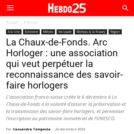
Accueil
A la Une
A la Une
Economie
Métiers
Vie Locale
Morteau & Le Russey
Région
La Chaux-de-Fonds. Arc
Horloger : une association
qui veut perpétuer la
reconnaissance des savoir-
faire horlogers
L’association franco-suisse créée le 6 décembre à La
Chaux-de-Fonds a la volonté d’assurer la préservation et
la transmission des savoir-faire horlogers, et pérenniser
l’inscription au patrimoine immatériel de l’UNESCO.
Par
Cassandra Tempesta
-
26 décembre 2024