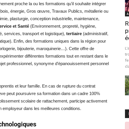
ement proche la ou les formations qu’il souhaite intégrer
bois, énergie, Gros œuvre, Travaux Publics, métallerie ou
A
mie, plasturgie, conception industrielle, maintenance,
R
ervice et Santé
(Environnement, propreté, hygiène,
p
é, services, transport et logistique),
tertiaire
(administratif,
é
tique). Enfin, des formations uniques dans la région pour
L’
horlogerie, bijouterie, maroquinerie…). Cette offre de
tr
xpérimenter différentes formations tout en restant dans le
fe
projet professionnel, synonyme d’épanouissement personnel
cl
prentis et leur famille. En cas de rupture du contrat
élève peut poursuivre sa formation dans un cadre 100%
blissement scolaire de rattachement, participe activement
un employeur dans les meilleures conditions.
echnologiques