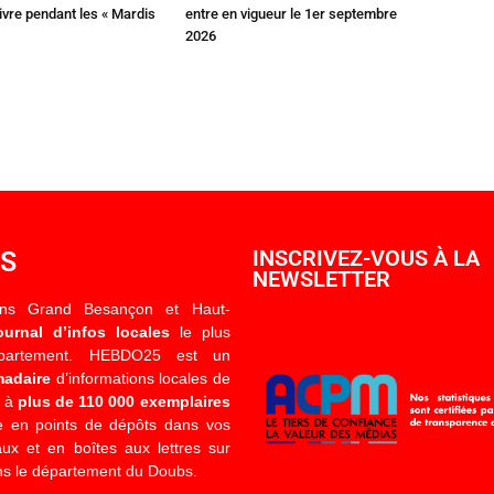
ivre pendant les « Mardis
entre en vigueur le 1er septembre
2026
OS
INSCRIVEZ-VOUS À LA
NEWSLETTER
ons Grand Besançon et Haut-
ournal d’infos locales
le plus
épartement. HEBDO25 est un
madaire
d’informations locales de
é à
plus de 110 000 exemplaires
 en points de dépôts dans vos
x et en boîtes aux lettres sur
s le département du Doubs.