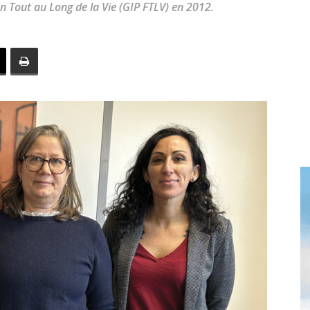
 Tout au Long de la Vie (GIP FTLV) en 2012.
toute
l'info
locale
–