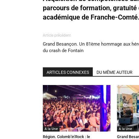
parcours de formation, gratuité 
académique de Franche-Comté
Article précédent
Grand Besançon. Un 81ème hommage aux hér
du crash de Fontain
ARTICLES CONNEXES
DU MÊME AUTEUR
A la Une
A la Une
Région. Colomb’in’Rock : le
Grand Besan