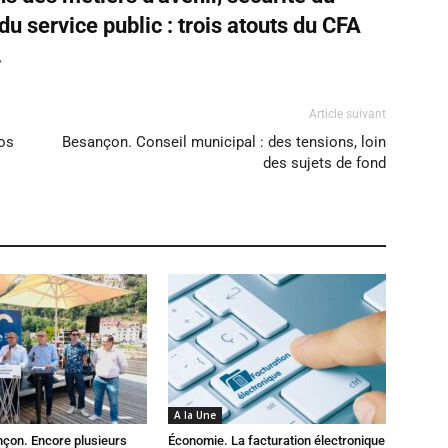
du service public : trois atouts du CFA
.
Article suivant
os
Besançon. Conseil municipal : des tensions, loin
des sujets de fond
A la Une
çon. Encore plusieurs
Économie. La facturation électronique