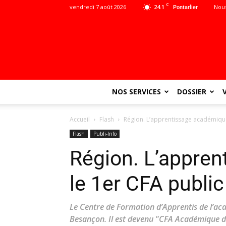
C
vendredi 7 août 2026
24.1
Nous
Pontarlier
NOS SERVICES
DOSSIER
Accueil
Flash
Région. L’apprentissage académique
Flash
Publi-Info
Région. L’appren
le 1er CFA publi
Le Centre de Formation d’Apprentis de l’a
Besançon. Il est devenu "CFA Académique d