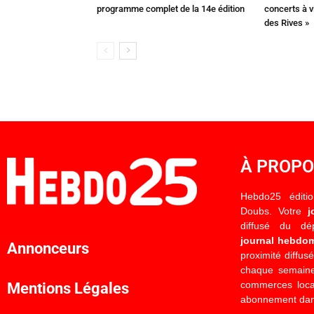
programme complet de la 14e édition
concerts à v
des Rives »
À PROP
Hebdo25 éditi
Doubs. Votre
j
diffusé du d
journal hebdo
Annonceurs
proximité diffus
chaque semaine
commerces locau
Mentions Légales
abonnement dan