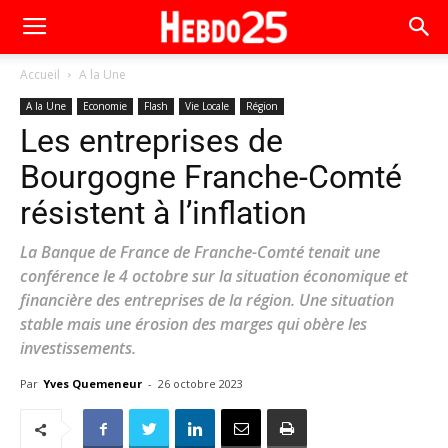
Accueil
A la Une
A la Une
Economie
Flash
Vie Locale
Région
Les entreprises de
Bourgogne Franche-Comté
résistent à l’inflation
La Banque de France de Franche-Comté tenait une
conférence le 4 octobre sur la situation économique et
financière des entreprises de la région. Une situation
stable mais une érosion des marges qui obère les
investissements.
Par
Yves Quemeneur
-
26 octobre 2023