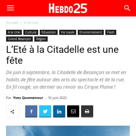
Accueil
A la Une
A la Une
Culture
Education
Vie Locale
Environnement
Flash
Grand Besançon
Région
L’Eté à la Citadelle est une
fête
De juin à septembre, la Citadelle de Besançon se met en
habits de fête autour des arts du spectacle et de la rue.
En fil rouge, un dernier au revoir au Cirque Plume !
Par
Yves Quemeneur
-
10 juin 2022