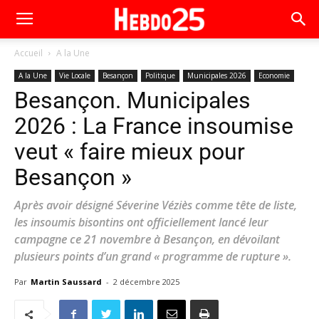
Accueil
A la Une
A la Une
Vie Locale
Besançon
Politique
Municipales 2026
Economie
Besançon. Municipales
2026 : La France insoumise
veut « faire mieux pour
Besançon »
Après avoir désigné Séverine Véziès comme tête de liste,
les insoumis bisontins ont officiellement lancé leur
campagne ce 21 novembre à Besançon, en dévoilant
plusieurs points d’un grand « programme de rupture ».
Par
Martin Saussard
-
2 décembre 2025