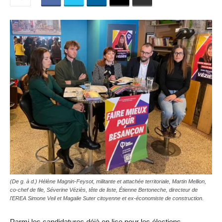
(De g. à d.) Hélène Magnin-Feysot, militante et attachée territoriale, Martin Mellion,
co-chef de file, Séverine Véziès, tête de liste, Étienne Bertoneche, directeur de
l'EREA Simone Veil et Magalie Suter citoyenne et ex-économiste de construction.
Parmi les candidatures déjà en lice pour les élections