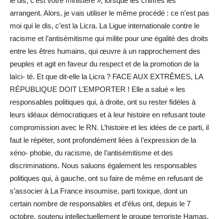
le dis, c’est votre ministère », lorsque les chiffres les
arrangent. Alors, je vais utiliser le même procédé : ce n’est pas
moi qui le dis, c’est la Licra. La Ligue internationale contre le
racisme et l’antisémitisme qui milite pour une égalité des droits
entre les êtres humains, qui œuvre à un rapprochement des
peuples et agit en faveur du respect et de la promotion de la
laïci- té. Et que dit-elle la Licra ? FACE AUX EXTRÊMES, LA
RÉPUBLIQUE DOIT L’EMPORTER ! Elle a salué « les
responsables politiques qui, à droite, ont su rester fidèles à
leurs idéaux démocratiques et à leur histoire en refusant toute
compromission avec le RN. L’histoire et les idées de ce parti, il
faut le répéter, sont profondément liées à l’expression de la
xéno- phobie, du racisme, de l’antisémitisme et des
discriminations. Nous saluons également les responsables
politiques qui, à gauche, ont su faire de même en refusant de
s’associer à La France insoumise, parti toxique, dont un
certain nombre de responsables et d’élus ont, depuis le 7
octobre, soutenu intellectuellement le groupe terroriste Hamas,